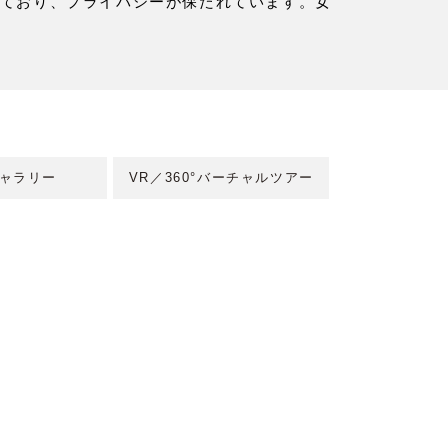
ており、プライバシーが保たれています。女
。
ャラリー
VR／360°バーチャルツアー